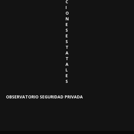
C
I
O
N
E
S
E
S
T
A
T
A
L
E
S
OBSERVATORIO SEGURIDAD PRIVADA