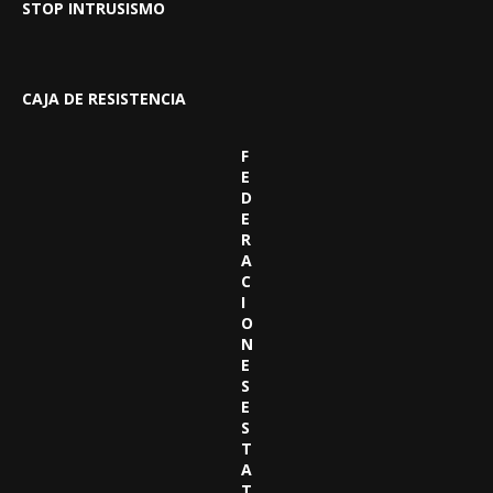
STOP INTRUSISMO
CAJA DE RESISTENCIA
F
E
D
E
R
A
C
I
O
N
E
S
E
S
T
A
T