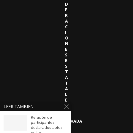
D
E
R
A
C
I
O
N
E
S
E
S
T
A
T
A
L
E
S
LEER TAMBIEN
Relación de
OBSERVATORIO SEGURIDAD PRIVADA
participantes
declarados aptos
en las...