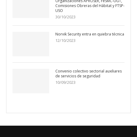
Organizaciones APROSER, FeSMC-UGT,
Comisiones Obreras del Hábitat y FTSP-
USO
30/10/2023
Norvik Security entra en quiebra técnica
12/10/2023
Convenio colectivo sectorial auxiliares
de servicios de seguridad
10/09/2023