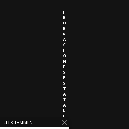
F
E
D
E
R
A
C
I
O
N
E
S
E
S
T
A
T
A
L
E
S
LEER TAMBIEN