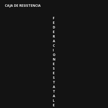
CAJA DE RESISTENCIA
F
E
D
E
R
A
C
I
O
N
E
S
E
S
T
A
T
A
L
E