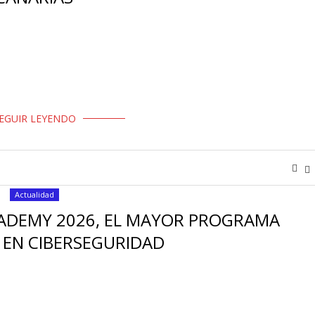
e USO Canarias (FTSP-USO CANARIAS) ha interpuesto un conflicto
liminar de manera unilateral el …
EGUIR LEYENDO
Actualidad
ADEMY 2026, EL MAYOR PROGRAMA
 EN CIBERSEGURIDAD
ántica hasta retos legales y factor humano. · La inscripción al