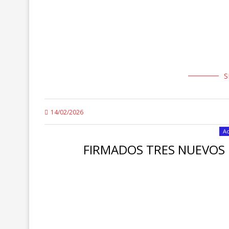
Madrid — La empresa pública Correos ha acordado la res
contractual del adjudicatario Sureste Seguridad S.L.U.
S
14/02/2026
Ac
FIRMADOS TRES NUEVOS 
La secretaria de igualdad estatal de la Federación de
ha firmado junto a otras organizaciones sindicales tre