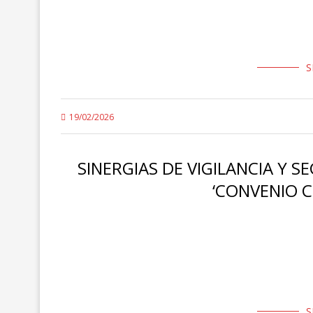
La Federación de Trabajadores de Seguridad Privada d
interpuesto una nueva demanda de conflicto colectivo 
S
19/02/2026
SINERGIAS DE VIGILANCIA Y 
‘CONVENIO C
La Sección Sindical de la FTSP-USO CANARIAS en la UL
Sindical de la FTSP-USO Canarias en la ULPGC, denunci
S