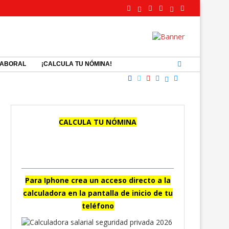
LABORAL
¡CALCULA TU NÓMINA!
CALCULA TU NÓMINA
APP para Android
Para Iphone crea un acceso directo a la
calculadora en la pantalla de inicio de tu
teléfono