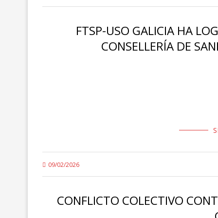
FTSP-USO GALICIA HA LO
CONSELLERÍA DE SANI
Las centrales sindicales USO y UGT han logrado abrir un
mejora de las condiciones laborales del personal de Se
S
09/02/2026
CONFLICTO COLECTIVO CONTR