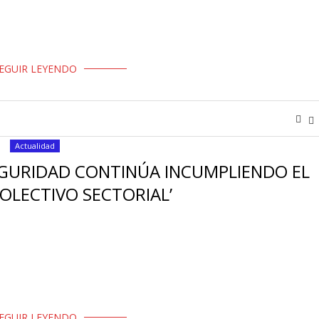
e la Unión Sindical Obrera en Canarias (FTSP-USO CANARIAS) ha
contra la empresa PSV tras su …
EGUIR LEYENDO
Actualidad
SEGURIDAD CONTINÚA INCUMPLIENDO EL
OLECTIVO SECTORIAL’
PGC denuncia los graves incumplimientos de SINERGIAS. La Sección
a públicamente los graves …
EGUIR LEYENDO