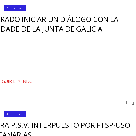
Actualidad
GRADO INICIAR UN DIÁLOGO CON LA
DADE DE LA JUNTA DE GALICIA
a vía de diálogo formal con la Consellería de Sanidade para abordar 
guridad Privada que presta servicio en …
EGUIR LEYENDO
Actualidad
A P.S.V. INTERPUESTO POR FTSP-USO
CANARIAS