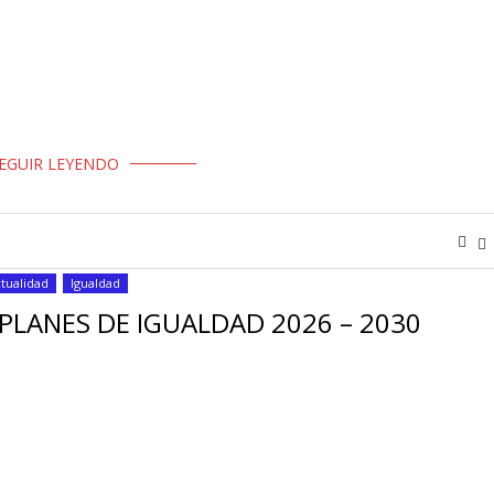
olución de los lotes 1, 2, 3, 5 y 6 debido al incumplimiento
. Según hemos …
EGUIR LEYENDO
tualidad
Igualdad
PLANES DE IGUALDAD 2026 – 2030
 Trabajadores de Seguridad privada de USO (FTSP-USO) Vanesa Navarr
s nuevos planes de igualdad …