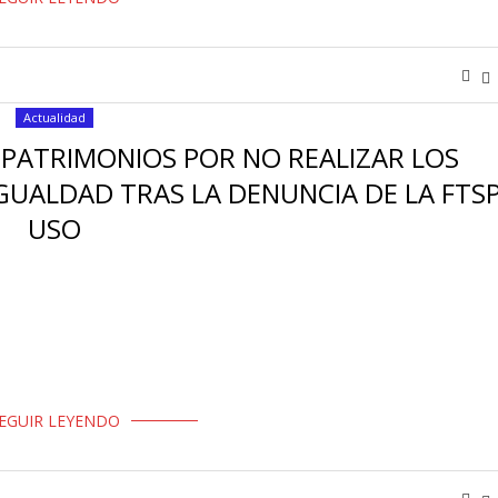
Actualidad
 PATRIMONIOS POR NO REALIZAR LOS
GUALDAD TRAS LA DENUNCIA DE LA FTSP
USO
a ha iniciado un expediente administrativo sancionador contra la
 de acta de infracción y propuesta …
EGUIR LEYENDO