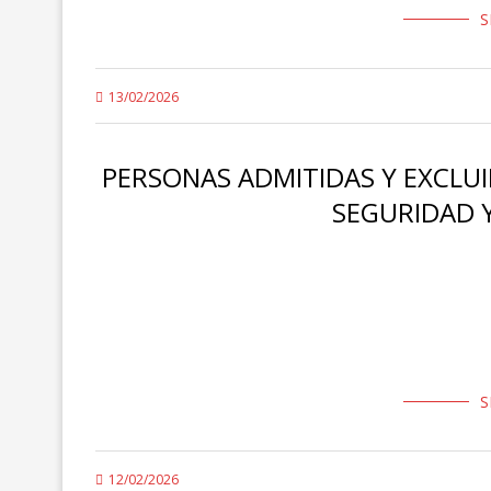
S
13/02/2026
PERSONAS ADMITIDAS Y EXCLUI
SEGURIDAD Y
Resolución de 30 de enero de 2026, de la Secretaría de 
admitidas y excluidas a las pruebas de …
S
12/02/2026