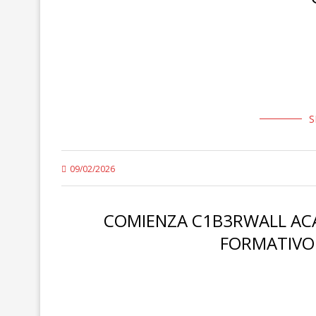
La Federación de Trabajadores de Seguridad Privada d
colectivo contra la empresa P.S.V. tras su decisión de e
S
09/02/2026
COMIENZA C1B3RWALL AC
FORMATIVO
· 22 módulos que abarcan desde IA y computación cu