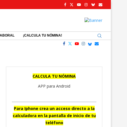
LABORAL
¡CALCULA TU NÓMINA!
CALCULA TU NÓMINA
APP para Android
Para Iphone crea un acceso directo a la
calculadora en la pantalla de inicio de tu
teléfono