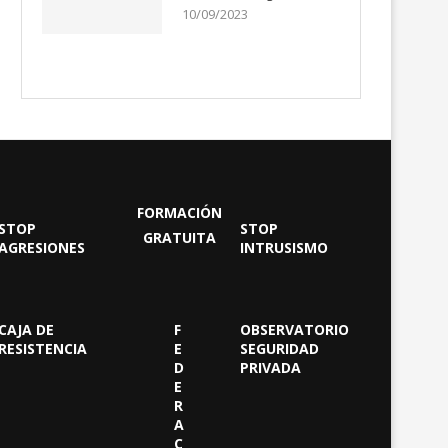
10/09/2023
FORMACIÓN
STOP
STOP
GRATUITA
AGRESIONES
INTRUSISMO
CAJA DE
F
OBSERVATORIO
RESISTENCIA
E
SEGURIDAD
D
PRIVADA
E
R
A
C