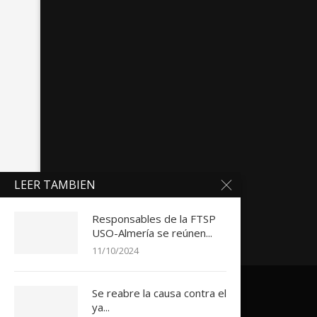
LEER TAMBIEN
Responsables de la FTSP
USO-Almería se reúnen...
11/10/2024
Se reabre la causa contra el
ya...