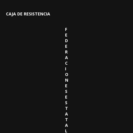
CAJA DE RESISTENCIA
F
E
D
E
R
A
C
I
O
N
E
S
E
S
T
A
T
A
L