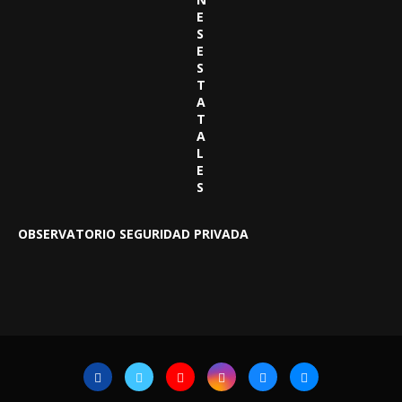
E
S
E
S
T
A
T
A
L
E
S
OBSERVATORIO SEGURIDAD PRIVADA