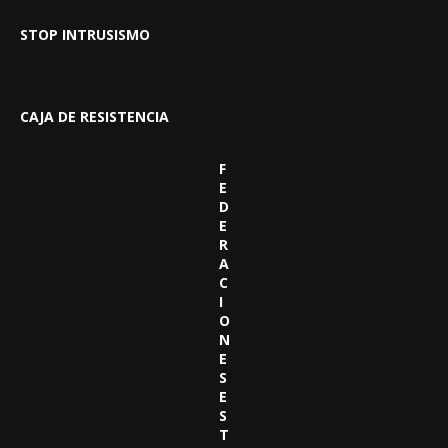
STOP INTRUSISMO
CAJA DE RESISTENCIA
F
E
D
E
R
A
C
I
O
N
E
S
E
S
T