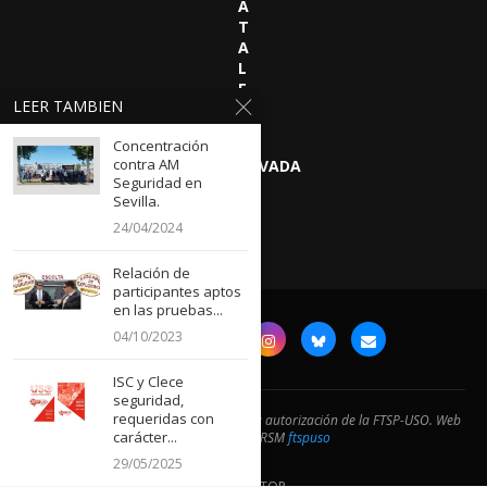
A
T
A
L
E
LEER TAMBIEN
S
Concentración
contra AM
OBSERVATORIO SEGURIDAD PRIVADA
Seguridad en
Sevilla.
24/04/2024
Relación de
participantes aptos
en las pruebas...
04/10/2023
ISC y Clece
seguridad,
requeridas con
@2024- Prohibida la reproducción sin la autorización de la FTSP-USO. Web
carácter...
desarrollada por RSM
ftspuso
29/05/2025
BACK TO TOP