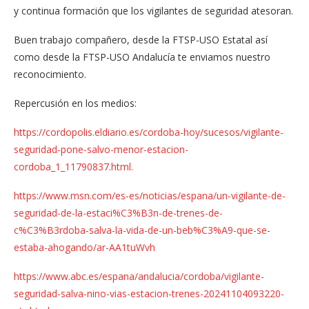
y continua formación que los vigilantes de seguridad atesoran.
Buen trabajo compañero, desde la FTSP-USO Estatal así
como desde la FTSP-USO Andalucía te enviamos nuestro
reconocimiento.
Repercusión en los medios:
https://cordopolis.eldiario.es/cordoba-hoy/sucesos/vigilante-
seguridad-pone-salvo-menor-estacion-
cordoba_1_11790837.html.
https://www.msn.com/es-es/noticias/espana/un-vigilante-de-
seguridad-de-la-estaci%C3%B3n-de-trenes-de-
c%C3%B3rdoba-salva-la-vida-de-un-beb%C3%A9-que-se-
estaba-ahogando/ar-AA1tuWvh
https://www.abc.es/espana/andalucia/cordoba/vigilante-
seguridad-salva-nino-vias-estacion-trenes-20241104093220-