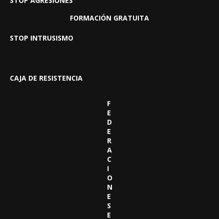
STOP AGRESIONES
FORMACIÓN GRATUITA
STOP INTRUSISMO
CAJA DE RESISTENCIA
F
E
D
E
R
A
C
I
O
N
E
S
E