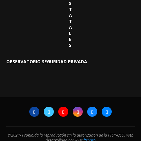
S
T
A
T
A
L
E
S
OBSERVATORIO SEGURIDAD PRIVADA
@2024- Prohibida la reproducción sin la autorización de la FTSP-USO. Web
desarrollada por RSM
ftspuso