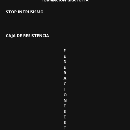
STOP INTRUSISMO
CAJA DE RESISTENCIA
F
E
D
E
R
A
C
I
O
N
E
S
E
S
T