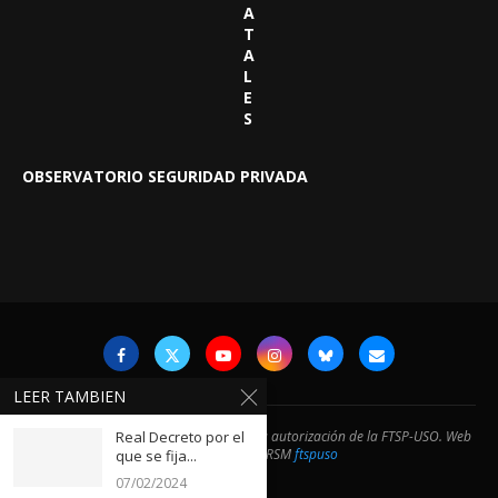
A
T
A
L
E
S
OBSERVATORIO SEGURIDAD PRIVADA
LEER TAMBIEN
@2024- Prohibida la reproducción sin la autorización de la FTSP-USO. Web
Real Decreto por el
desarrollada por RSM
ftspuso
que se fija...
07/02/2024