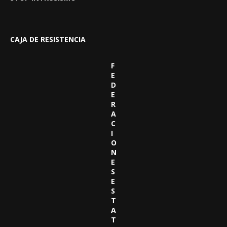
CAJA DE RESISTENCIA
F
E
D
E
R
A
C
I
O
N
E
S
E
S
T
A
T