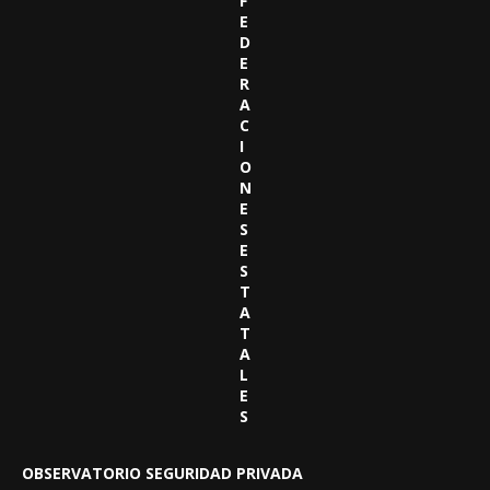
F
E
D
E
R
A
C
I
O
N
E
S
E
S
T
A
T
A
L
E
S
OBSERVATORIO SEGURIDAD PRIVADA