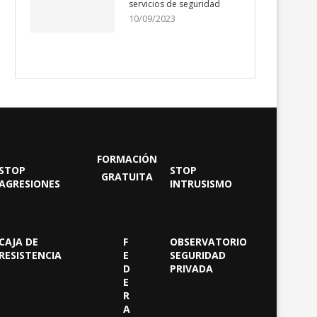
servicios de seguridad
10/09/2023
FORMACIÓN
STOP
STOP
GRATUITA
AGRESIONES
INTRUSISMO
CAJA DE
F
OBSERVATORIO
RESISTENCIA
E
SEGURIDAD
D
PRIVADA
E
R
A