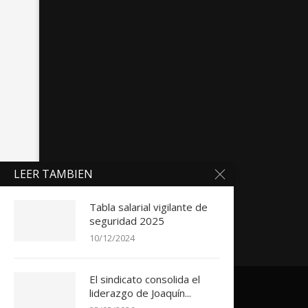
LEER TAMBIEN
Tabla salarial vigilante de
seguridad 2025
10/12/2024
El sindicato consolida el
liderazgo de Joaquín...