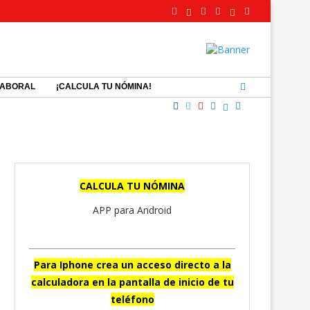
LABORAL
¡CALCULA TU NÓMINA!
CALCULA TU NÓMINA
APP para Android
Para Iphone crea un acceso directo a la
calculadora en la pantalla de inicio de tu
teléfono