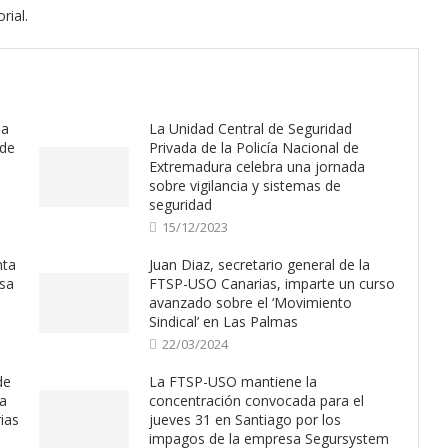
rial.
ma
La Unidad Central de Seguridad
 de
Privada de la Policía Nacional de
Extremadura celebra una jornada
sobre vigilancia y sistemas de
seguridad
15/12/2023
nta
Juan Diaz, secretario general de la
esa
FTSP-USO Canarias, imparte un curso
avanzado sobre el ‘Movimiento
Sindical’ en Las Palmas
22/03/2024
de
La FTSP-USO mantiene la
la
concentración convocada para el
ias
jueves 31 en Santiago por los
impagos de la empresa Segursystem