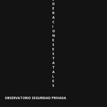
D
E
R
A
C
I
O
N
E
S
E
S
T
A
T
A
L
E
S
OBSERVATORIO SEGURIDAD PRIVADA