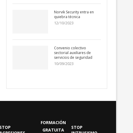
Norvik Security entra en
quiebra técnica
12/10/2023
Convenio colectivo
sectorial auxiliares de
servicios de seguridad
10/09/2023
FORMACIÓN
STOP
STOP
GRATUITA
AGRESIONES
INTRUSISMO