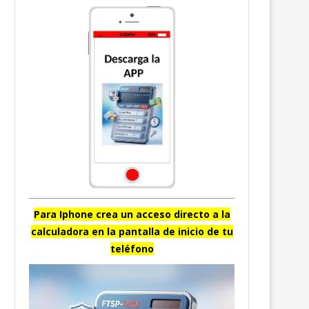
Para Iphone crea un acceso directo a la
calculadora en la pantalla de inicio de tu
teléfono