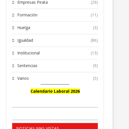
Empresas Pirata
(29)
Formación
(11)
Huelga
(3)
Igualdad
(86)
Institucional
(13)
Sentencias
(9)
Varios
(5)
Calendario Laboral 2026
NOTICIAS MAS VISTAS