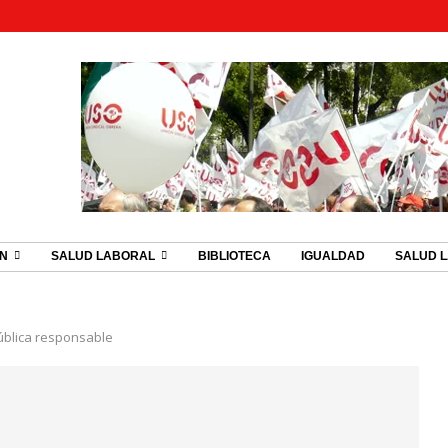
ÓN
SALUD LABORAL
BIBLIOTECA
IGUALDAD
SALUD 
ública responsable