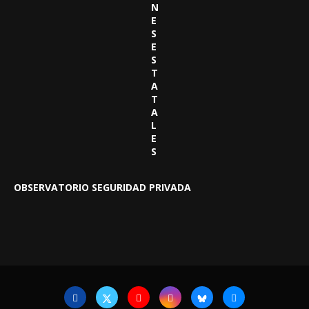
N
E
S
E
S
T
A
T
A
L
E
S
OBSERVATORIO SEGURIDAD PRIVADA