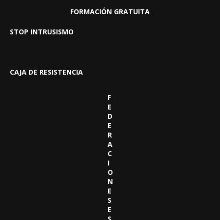
FORMACIÓN GRATUITA
STOP INTRUSISMO
CAJA DE RESISTENCIA
F
E
D
E
R
A
C
I
O
N
E
S
E
S