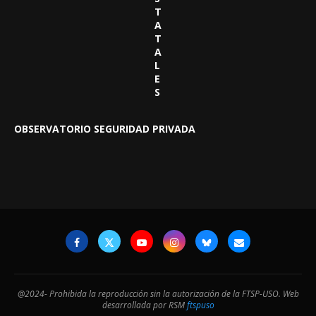
T
A
T
A
L
E
S
OBSERVATORIO SEGURIDAD PRIVADA
@2024- Prohibida la reproducción sin la autorización de la FTSP-USO. Web
desarrollada por RSM
ftspuso