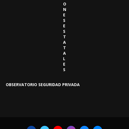
O
N
E
S
E
S
T
A
T
A
L
E
S
OBSERVATORIO SEGURIDAD PRIVADA