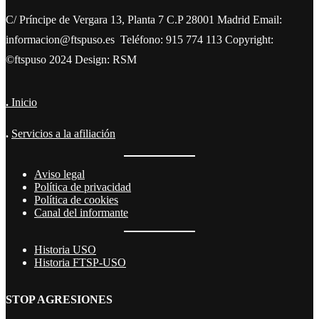
C/ Príncipe de Vergara 13, Planta 7 C.P 28001 Madrid Email:
informacion@ftspuso.es Teléfono: 915 774 113 Copyright:
©ftspuso 2024 Design: RSM
.
Inicio
.
Servicios a la afiliación
Aviso legal
Política de privacidad
Política de cookies
Canal del informante
Historia USO
Historia FTSP-USO
STOP AGRESIONES