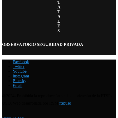
T
A
T
A
L
E
S
OBSERVATORIO SEGURIDAD PRIVADA
Facebook
Twitter
Youtube
Instagram
Bluesky
Email
@2024- Prohibida la reproducción sin la autorización de la FTSP-
USO. Web desarrollada por RSM
ftspuso