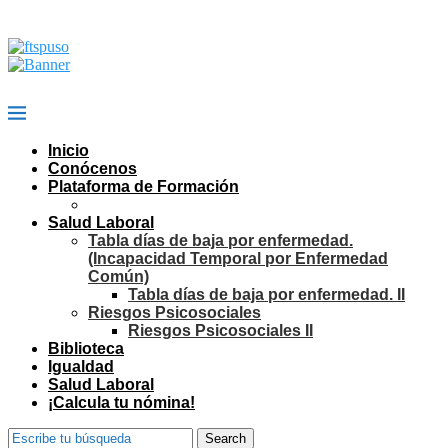
Inicio
Conócenos
Plataforma de Formación
Salud Laboral
Tabla días de baja por enfermedad.
(Incapacidad Temporal por Enfermedad
Común)
Tabla días de baja por enfermedad. II
Riesgos Psicosociales
Riesgos Psicosociales II
Biblioteca
Igualdad
Salud Laboral
¡Calcula tu nómina!
Search