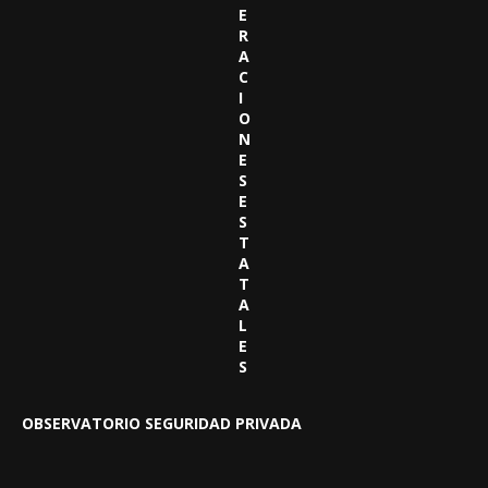
E
R
A
C
I
O
N
E
S
E
S
T
A
T
A
L
E
S
OBSERVATORIO SEGURIDAD PRIVADA