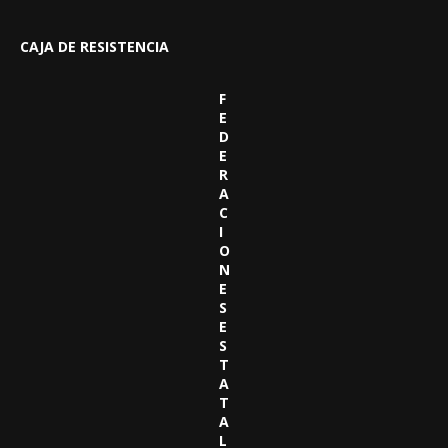
CAJA DE RESISTENCIA
F
E
D
E
R
A
C
I
O
N
E
S
E
S
T
A
T
A
L