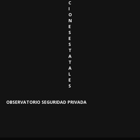
C
I
O
N
E
S
E
S
T
A
T
A
L
E
S
OBSERVATORIO SEGURIDAD PRIVADA