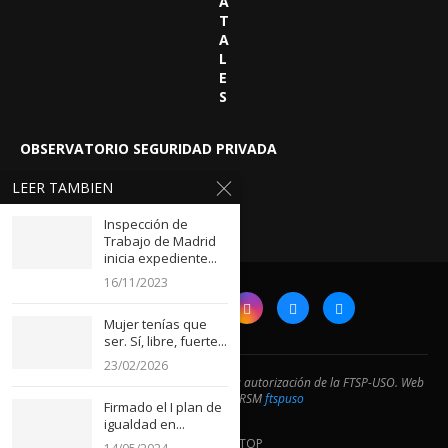
A
T
A
L
E
S
OBSERVATORIO SEGURIDAD PRIVADA
LEER TAMBIEN
Inspección de
Trabajo de Madrid
inicia expediente...
16/11/2023
Mujer tenías que
ser. Sí, libre, fuerte...
23/02/2026
@2024- Prohibida la reproducción sin la autorización de la FTSP-USO. Web
desarrollada por RSM
ftspuso
Firmado el I plan de
igualdad en...
BACK TO TOP