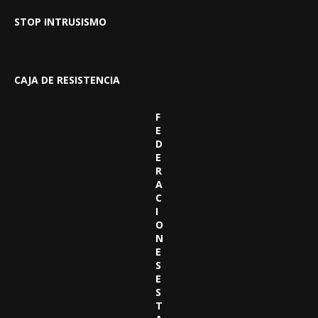
STOP INTRUSISMO
CAJA DE RESISTENCIA
F
E
D
E
R
A
C
I
O
N
E
S
E
S
T