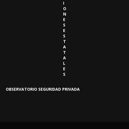
I
O
N
E
S
E
S
T
A
T
A
L
E
S
OBSERVATORIO SEGURIDAD PRIVADA