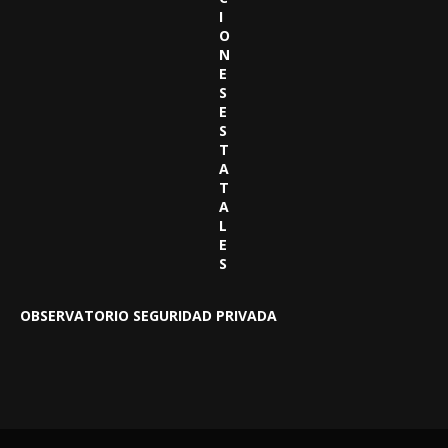
I
O
N
E
S
E
S
T
A
T
A
L
E
S
OBSERVATORIO SEGURIDAD PRIVADA