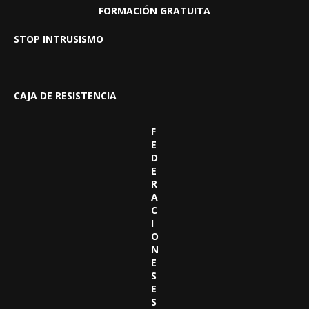
FORMACIÓN GRATUITA
STOP INTRUSISMO
CAJA DE RESISTENCIA
F
E
D
E
R
A
C
I
O
N
E
S
E
S