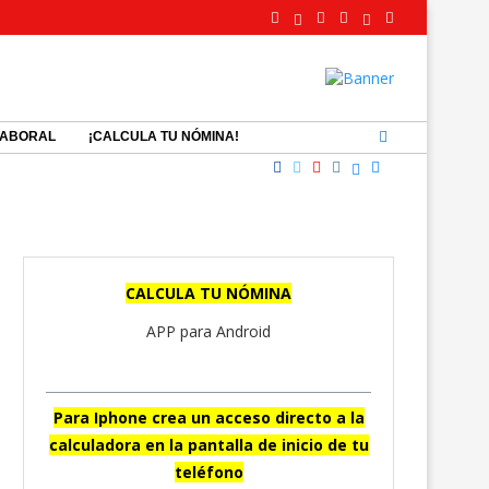
LABORAL
¡CALCULA TU NÓMINA!
CALCULA TU NÓMINA
APP para Android
Para Iphone crea un acceso directo a la
calculadora en la pantalla de inicio de tu
teléfono