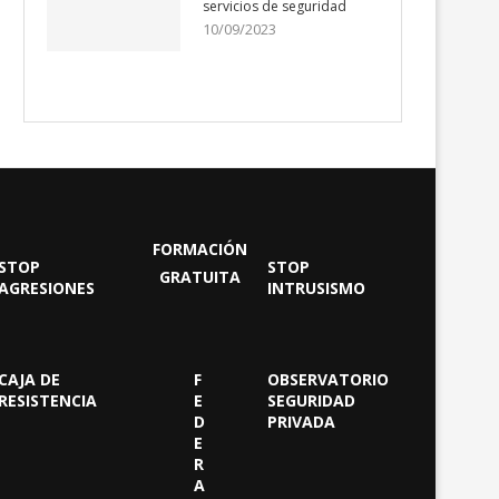
servicios de seguridad
10/09/2023
FORMACIÓN
STOP
STOP
GRATUITA
AGRESIONES
INTRUSISMO
CAJA DE
F
OBSERVATORIO
RESISTENCIA
E
SEGURIDAD
D
PRIVADA
E
R
A