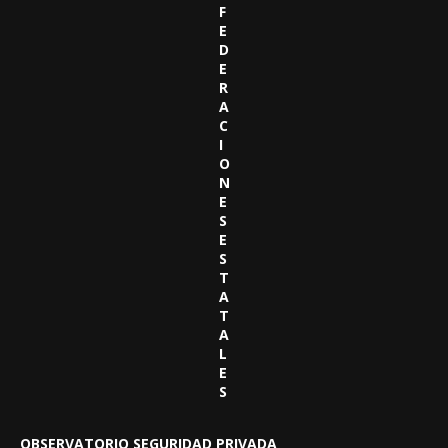
F
E
D
E
R
A
C
I
O
N
E
S
E
S
T
A
T
A
L
E
S
OBSERVATORIO SEGURIDAD PRIVADA