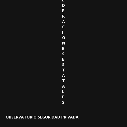
D
E
R
A
C
I
O
N
E
S
E
S
T
A
T
A
L
E
S
OBSERVATORIO SEGURIDAD PRIVADA