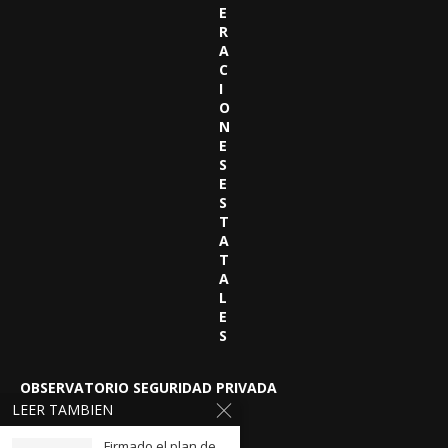
E
R
A
C
I
O
N
E
S
E
S
T
A
T
A
L
E
S
OBSERVATORIO SEGURIDAD PRIVADA
LEER TAMBIEN
Firmado el plan de