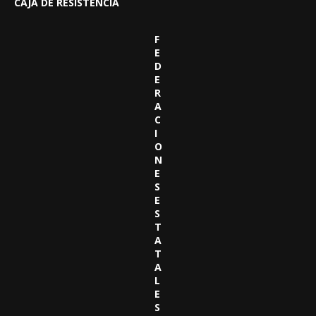
CAJA DE RESISTENCIA
F
E
D
E
R
A
C
I
O
N
E
S
E
S
T
A
T
A
L
E
S