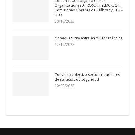
Comunicado Conjunto de las
Organizaciones APROSER, FeSMC-UGT,
Comisiones Obreras del Hábitat y FTSP-
USO
30/10/2023
Norvik Security entra en quiebra técnica
12/10/2023
Convenio colectivo sectorial auxiliares
de servicios de seguridad
10/09/2023