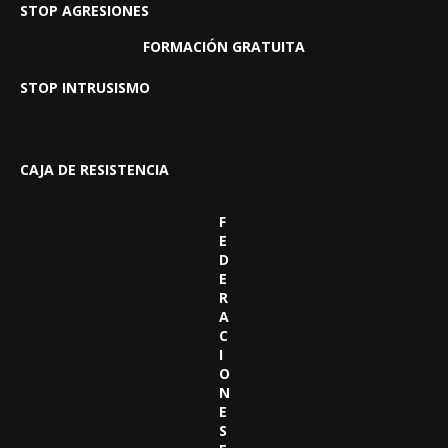
STOP AGRESIONES
FORMACIÓN GRATUITA
STOP INTRUSISMO
CAJA DE RESISTENCIA
F
E
D
E
R
A
C
I
O
N
E
S