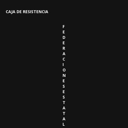
CAJA DE RESISTENCIA
F
E
D
E
R
A
C
I
O
N
E
S
E
S
T
A
T
A
L