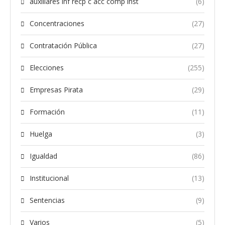
auxiliares inf recp c acc comp inst
(6)
Concentraciones
(27)
Contratación Pública
(27)
Elecciones
(255)
Empresas Pirata
(29)
Formación
(11)
Huelga
(3)
Igualdad
(86)
Institucional
(13)
Sentencias
(9)
Varios
(5)