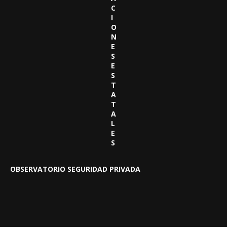
C
I
O
N
E
S
E
S
T
A
T
A
L
E
S
OBSERVATORIO SEGURIDAD PRIVADA