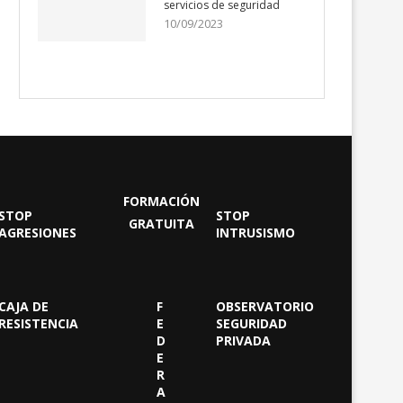
servicios de seguridad
10/09/2023
FORMACIÓN
STOP
STOP
GRATUITA
AGRESIONES
INTRUSISMO
CAJA DE
F
OBSERVATORIO
RESISTENCIA
E
SEGURIDAD
D
PRIVADA
E
R
A