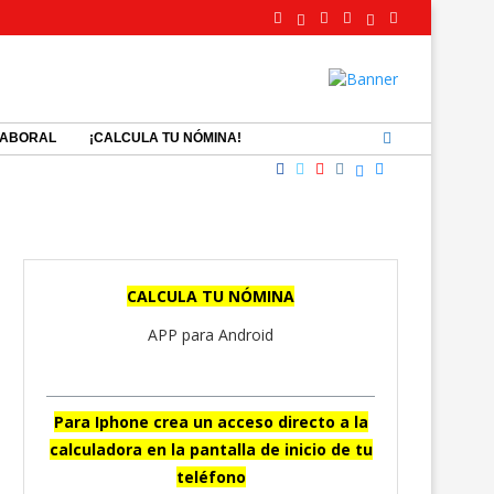
LABORAL
¡CALCULA TU NÓMINA!
CALCULA TU NÓMINA
APP para Android
Para Iphone crea un acceso directo a la
calculadora en la pantalla de inicio de tu
teléfono