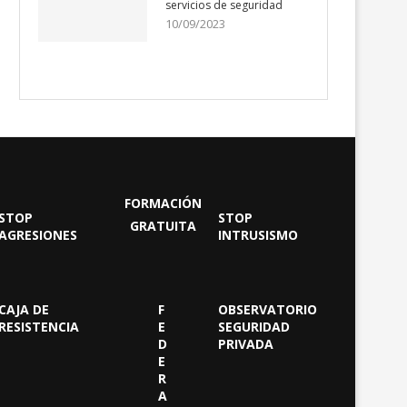
servicios de seguridad
10/09/2023
FORMACIÓN
STOP
STOP
GRATUITA
AGRESIONES
INTRUSISMO
CAJA DE
F
OBSERVATORIO
RESISTENCIA
E
SEGURIDAD
D
PRIVADA
E
R
A