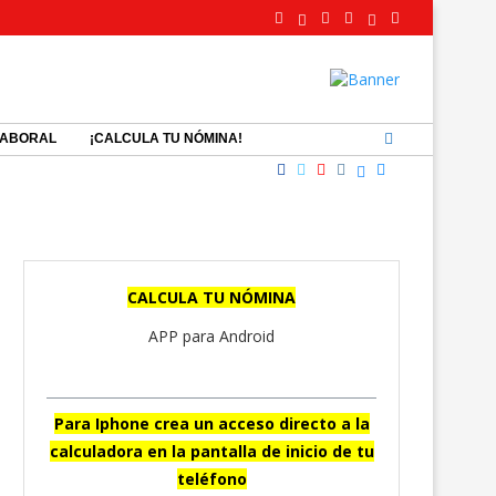
LABORAL
¡CALCULA TU NÓMINA!
CALCULA TU NÓMINA
APP para Android
Para Iphone crea un acceso directo a la
calculadora en la pantalla de inicio de tu
teléfono