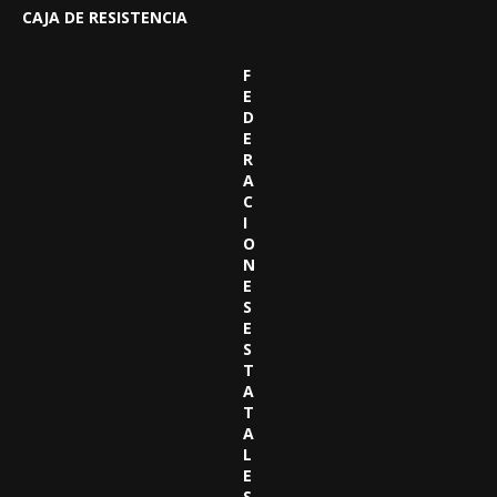
CAJA DE RESISTENCIA
F
E
D
E
R
A
C
I
O
N
E
S
E
S
T
A
T
A
L
E
S