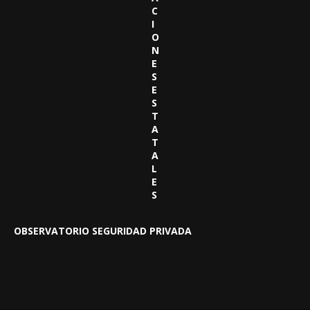
C
I
O
N
E
S
E
S
T
A
T
A
L
E
S
OBSERVATORIO SEGURIDAD PRIVADA