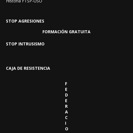
Historia FTSP-USO
STOP AGRESIONES
FORMACIÓN GRATUITA
STOP INTRUSISMO
CAJA DE RESISTENCIA
F
E
D
E
R
A
C
I
O