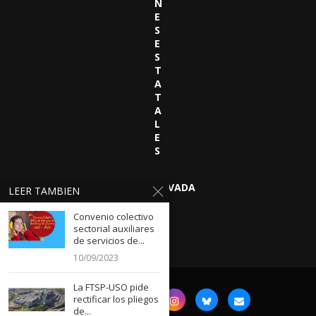
N
E
S
E
S
T
A
T
A
L
E
S
OBSERVATORIO SEGURIDAD PRIVADA
LEER TAMBIEN
Convenio colectivo
sectorial auxiliares
de servicios de...
10/09/2023
La FTSP-USO pide
rectificar los pliegos
de...