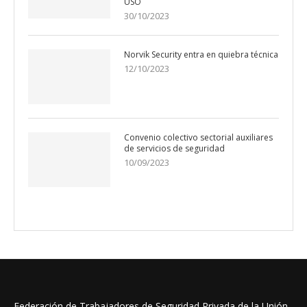
USO
30/10/2023
Norvik Security entra en quiebra técnica
12/10/2023
Convenio colectivo sectorial auxiliares
de servicios de seguridad
10/09/2023
Federación de Trabajadores de Seguridad Privada de la Unión