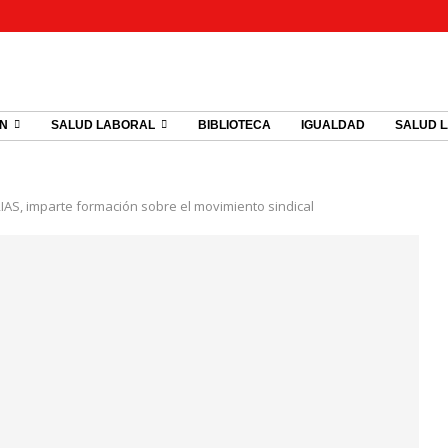
ÓN
SALUD LABORAL
BIBLIOTECA
IGUALDAD
SALUD 
IAS, imparte formación sobre el movimiento sindical