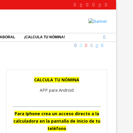
LABORAL
¡CALCULA TU NÓMINA!
CALCULA TU NÓMINA
APP para Android
Para Iphone crea un acceso directo a la
calculadora en la pantalla de inicio de tu
teléfono