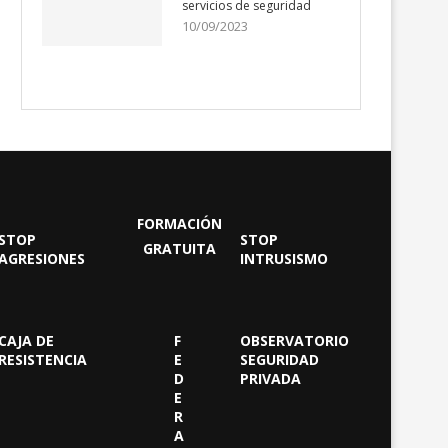
servicios de seguridad
10/09/2023
FORMACIÓN
STOP
STOP
GRATUITA
AGRESIONES
INTRUSISMO
CAJA DE
F
OBSERVATORIO
RESISTENCIA
E
SEGURIDAD
D
PRIVADA
E
R
A