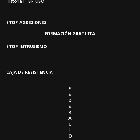
Historia FTSP-USO
STOP AGRESIONES
FORMACIÓN GRATUITA
STOP INTRUSISMO
CAJA DE RESISTENCIA
F
E
D
E
R
A
C
I
O