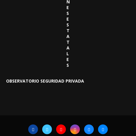
N
E
S
E
S
T
A
T
A
L
E
S
OBSERVATORIO SEGURIDAD PRIVADA