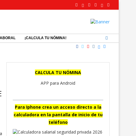
LABORAL
¡CALCULA TU NÓMINA!
CALCULA TU NÓMINA
APP para Android
E
Para Iphone crea un acceso directo a la
calculadora en la pantalla de inicio de tu
teléfono
la