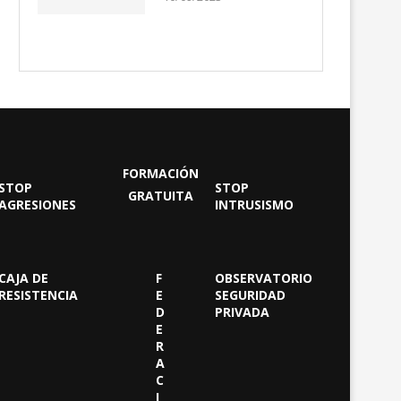
FORMACIÓN
STOP
STOP
GRATUITA
AGRESIONES
INTRUSISMO
CAJA DE
F
OBSERVATORIO
RESISTENCIA
E
SEGURIDAD
D
PRIVADA
E
R
A
C
I