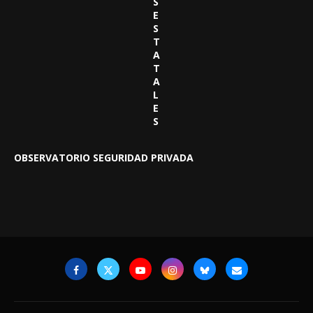
S
E
S
T
A
T
A
L
E
S
OBSERVATORIO SEGURIDAD PRIVADA