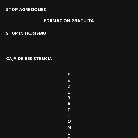
STOP AGRESIONES
FORMACIÓN GRATUITA
STOP INTRUSISMO
CAJA DE RESISTENCIA
F
E
D
E
R
A
C
I
O
N
E