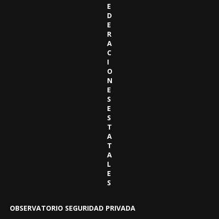
E
D
E
R
A
C
I
O
N
E
S
E
S
T
A
T
A
L
E
S
OBSERVATORIO SEGURIDAD PRIVADA