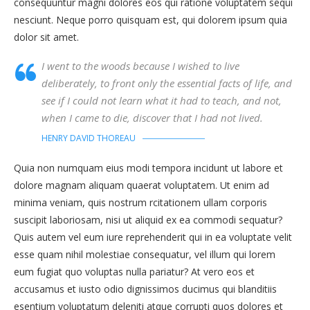
consequuntur magni dolores eos qui ratione voluptatem sequi
nesciunt. Neque porro quisquam est, qui dolorem ipsum quia
dolor sit amet.
I went to the woods because I wished to live
deliberately, to front only the essential facts of life, and
see if I could not learn what it had to teach, and not,
when I came to die, discover that I had not lived.
HENRY DAVID THOREAU
Quia non numquam eius modi tempora incidunt ut labore et
dolore magnam aliquam quaerat voluptatem. Ut enim ad
minima veniam, quis nostrum rcitationem ullam corporis
suscipit laboriosam, nisi ut aliquid ex ea commodi sequatur?
Quis autem vel eum iure reprehenderit qui in ea voluptate velit
esse quam nihil molestiae consequatur, vel illum qui lorem
eum fugiat quo voluptas nulla pariatur? At vero eos et
accusamus et iusto odio dignissimos ducimus qui blanditiis
esentium voluptatum deleniti atque corrupti quos dolores et