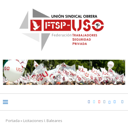
Portada
»
Licitaciones I. Baleares